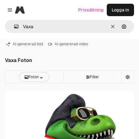
Magnific
Prissättning
Logga in
Close menu
Rensa
Sök eft
AI-genererad bild
AI-genererad video
Vaxa Foton
Foton
Filter