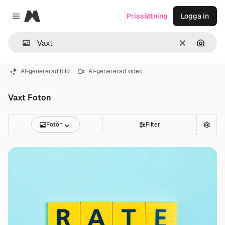
Magnific
Prissättning
Logga in
Close menu
Rensa
Sök eft
AI-genererad bild
AI-genererad video
Vaxt Foton
Foton
Filter