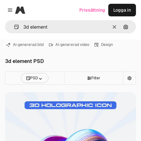
Magnific
Prissättning
Logga in
Close menu
Rensa
Sök eft
AI-genererad bild
AI-genererad video
Design
3d element PSD
PSD
Filter