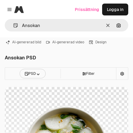
Magnific
Prissättning
Logga in
Close menu
Rensa
Sök eft
AI-genererad bild
AI-genererad video
Design
Ansokan PSD
PSD
Filter