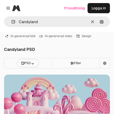
Magnific
Prissättning
Logga in
Close menu
Rensa
Sök eft
AI-genererad bild
AI-genererad video
Design
Candyland PSD
PSD
Filter