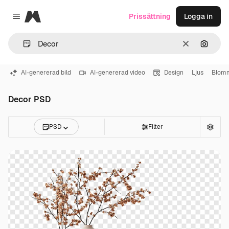
Magnific
Prissättning
Logga in
Close menu
Rensa
Sök eft
AI-genererad bild
AI-genererad video
Design
Ljus
Blom
Decor PSD
PSD
Filter