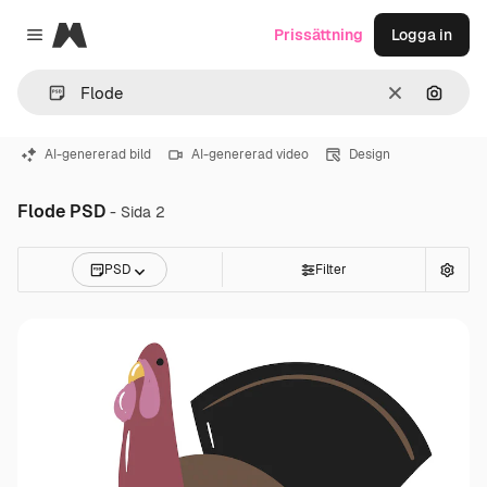
Magnific
Prissättning
Logga in
Close menu
Rensa
Sök eft
AI-genererad bild
AI-genererad video
Design
Flode PSD
- Sida 2
PSD
Filter