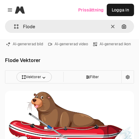
Magnific
Prissättning
Logga in
Close menu
Rensa
Sök eft
AI-genererad bild
AI-genererad video
AI-genererad ikon
Flode Vektorer
Vektorer
Filter