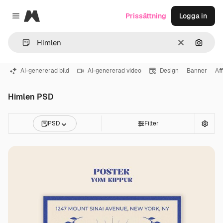
Magnific
Prissättning
Logga in
Close menu
Rensa
Sök eft
AI-genererad bild
AI-genererad video
Design
Banner
Af
Himlen PSD
PSD
Filter