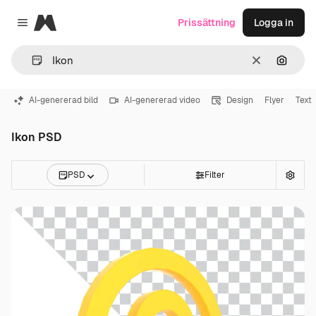
Magnific
Prissättning
Logga in
Close menu
Rensa
Sök eft
AI-genererad bild
AI-genererad video
Design
Flyer
Text
Ikon PSD
PSD
Filter