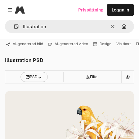
Magnific
Prissättning
Logga in
Close menu
Rensa
Sök eft
AI-genererad bild
AI-genererad video
Design
Visitkort
F
Illustration PSD
PSD
Filter