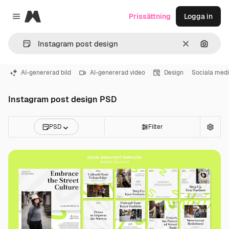
Magnific
Prissättning
Logga in
Close menu
Rensa
Sök eft
AI-genererad bild
AI-genererad video
Design
Sociala medi
Instagram post design PSD
PSD
Filter