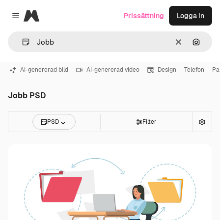
Magnific
Prissättning
Logga in
Close menu
Rensa
Sök eft
AI-genererad bild
AI-genererad video
Design
Telefon
Pa
Jobb PSD
PSD
Filter