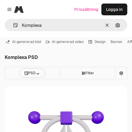
Magnific
Prissättning
Logga in
Close menu
Rensa
Sök eft
AI-genererad bild
AI-genererad video
Design
Banner
Af
Komplexa PSD
PSD
Filter