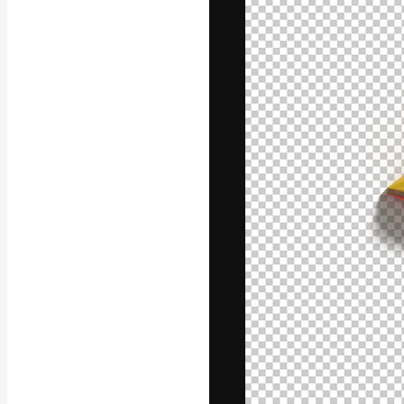
Den kreativa pla
ditt bästa arbet
prenumeranter b
byråer och stud
Svenska
Copyright © 2010