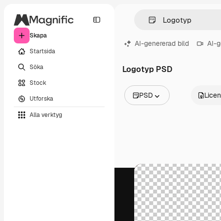
Skapa
AI-genererad bild
AI-g
Startsida
Söka
Logotyp PSD
Stock
PSD
Lice
Utforska
Alla bilder
Alla verktyg
Vektorer
Illustrationer
Foton
PSD
Mallar
Mockups
Videor
Filmmaterial
Rörlig grafik
Videomallar
Ikoner
3D-modeller
Teckensnitt