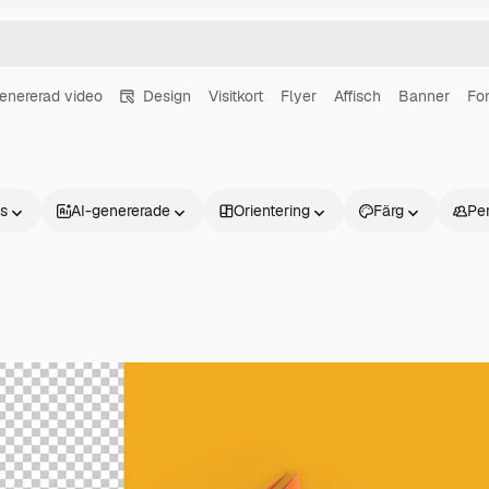
enererad video
Design
Visitkort
Flyer
Affisch
Banner
Fo
ns
AI-genererade
Orientering
Färg
Pe
Produkter
Kom igång