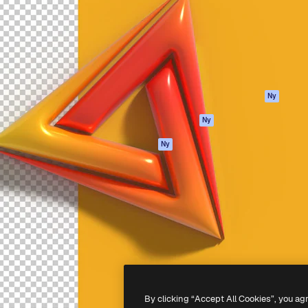
ttformen för att förverkliga
Spaces
Academy
e. Mer än 1 miljon
AI-assistent
Dokumentation
land kreatörer, företag,
AI-bildgenerator
Support
ior.
AI-videogenerator
Användarvillkor
AI-röstgenerator
Integritetspolicy
Stock-innehåll
Original
Ny
MCP för
Cookies policy
Ny
Claude/ChatGPT
Förtroendecenter
Agenter
Ny
Affiliates
API
Företag
Mobilapp
Alla Magnific-
verktyg
-
2026
Freepik Company S.L.U.
Alla rättigheter reserverade
.
By clicking “Accept All Cookies”, you ag