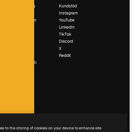
Prissättning
Kundstöd
Om oss
Instagram
Recensioner
YouTube
Karriär
LinkedIn
Söktrender
TikTok
Blogg
Discord
Händelser
X
Slidesgo
Reddit
Sälj innehåll
Pressrum
Söker efter
magnific.ai
ree to the storing of cookies on your device to enhance site