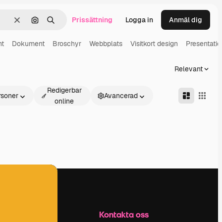
Prissättning
Logga in
Anmäl dig
Rensa
Sök efter bild
Söka
nt
Dokument
Broschyr
Webbplats
Visitkort design
Presentatio
Relevant
Redigerbar
rsoner
Avancerad
online
Företag
Kontakta oss