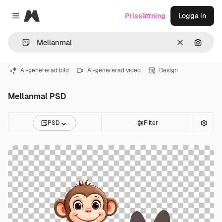
Magnific
Prissättning
Logga in
Close menu
Rensa
Sök eft
AI-genererad bild
AI-genererad video
Design
Mellanmal PSD
PSD
Filter