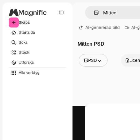
Skapa
AI-genererad bild
AI-g
Startsida
Söka
Mitten PSD
Stock
PSD
Lice
Utforska
Alla bilder
Alla verktyg
Vektorer
Illustrationer
Foton
PSD
Mallar
Mockups
Videor
Filmmaterial
Rörlig grafik
Videomallar
Ikoner
3D-modeller
Teckensnitt