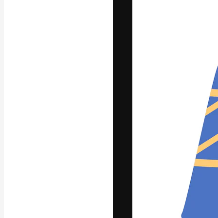
Den kreativa pla
ditt bästa arbet
prenumeranter b
byråer och stud
Svenska
Copyright © 2010