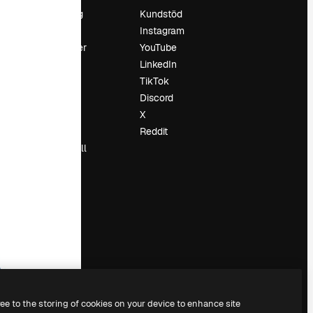
Prissättning
Kundstöd
Om oss
Instagram
Recensioner
YouTube
Karriär
LinkedIn
Söktrender
TikTok
Blogg
Discord
Händelser
X
Slidesgo
Reddit
Sälj innehåll
Pressrum
Söker efter
magnific.ai
ree to the storing of cookies on your device to enhance site