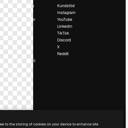
Prissättning
Kundstöd
Om oss
Instagram
Recensioner
YouTube
Karriär
LinkedIn
Söktrender
TikTok
Blogg
Discord
Händelser
X
Slidesgo
Reddit
Sälj innehåll
Pressrum
Söker efter
magnific.ai
ree to the storing of cookies on your device to enhance site