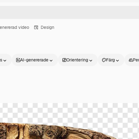
enererad video
Design
ns
AI-genererade
Orientering
Färg
Pe
Produkter
Kom igång