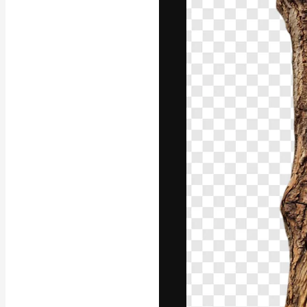
Den kreativa pla
ditt bästa arbet
prenumeranter b
byråer och stud
Svenska
Copyright © 2010