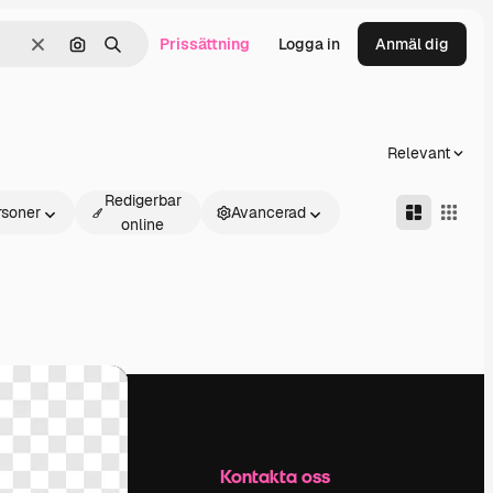
Prissättning
Logga in
Anmäl dig
Rensa
Sök efter bild
Söka
Relevant
Redigerbar
rsoner
Avancerad
online
Företag
Kontakta oss