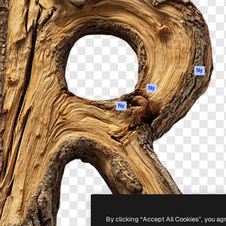
ttformen för att förverkliga
Spaces
Academy
e. Mer än 1 miljon
AI-assistent
Dokumentation
land kreatörer, företag,
AI-bildgenerator
Support
ior.
AI-videogenerator
Användarvillkor
AI-röstgenerator
Integritetspolicy
Stock-innehåll
Original
Ny
MCP för
Cookies policy
Ny
Claude/ChatGPT
Förtroendecenter
Agenter
Ny
Affiliates
API
Företag
Mobilapp
Alla Magnific-
verktyg
-
2026
Freepik Company S.L.U.
Alla rättigheter reserverade
.
By clicking “Accept All Cookies”, you ag