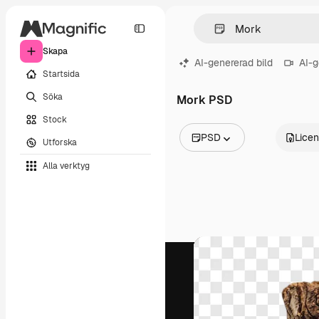
Skapa
AI-genererad bild
AI-g
Startsida
Söka
Mork PSD
Stock
PSD
Lice
Utforska
Alla bilder
Alla verktyg
Vektorer
Illustrationer
Foton
PSD
Mallar
Mockups
Videor
Filmmaterial
Rörlig grafik
Videomallar
Ikoner
3D-modeller
Teckensnitt