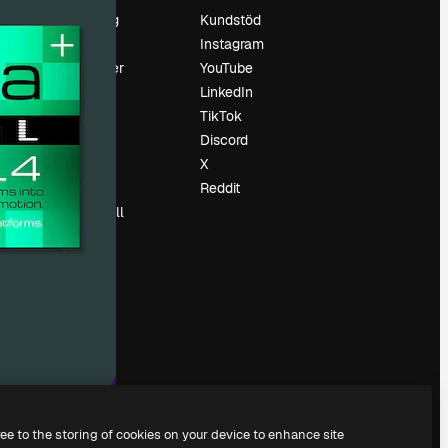
Prissättning
Kundstöd
Om oss
Instagram
Recensioner
YouTube
Karriär
LinkedIn
Söktrender
TikTok
Blogg
Discord
Händelser
X
Slidesgo
Reddit
Sälj innehåll
Pressrum
Söker efter
magnific.ai
ree to the storing of cookies on your device to enhance site