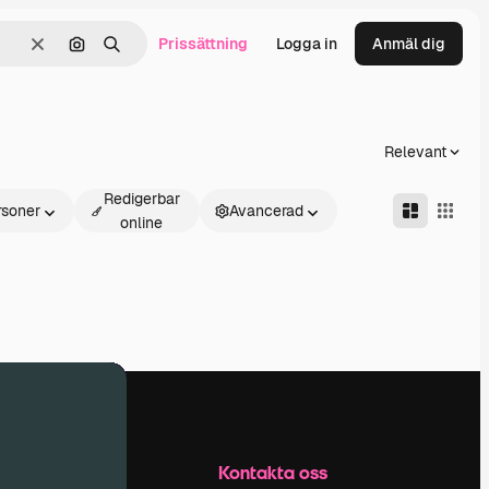
Prissättning
Logga in
Anmäl dig
Rensa
Sök efter bild
Söka
Relevant
Redigerbar
rsoner
Avancerad
online
Företag
Kontakta oss