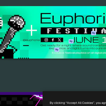
ttformen för att förverkliga
Spaces
Academy
e. Mer än 1 miljon
AI-assistent
Dokumentation
land kreatörer, företag,
AI-bildgenerator
Support
ior.
AI-videogenerator
Användarvillkor
AI-röstgenerator
Integritetspolicy
Stock-innehåll
Original
Ny
MCP för
Cookies policy
Ny
Claude/ChatGPT
Förtroendecenter
Agenter
Ny
Affiliates
API
Företag
Mobilapp
Alla Magnific-
verktyg
-
2026
Freepik Company S.L.U.
Alla rättigheter reserverade
.
By clicking “Accept All Cookies”, you ag