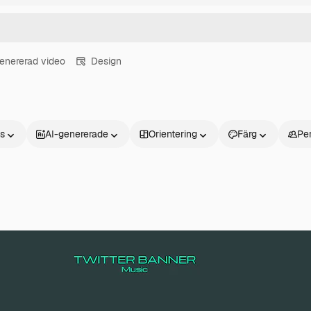
enererad video
Design
ns
AI-genererade
Orientering
Färg
Pe
Produkter
Kom igång