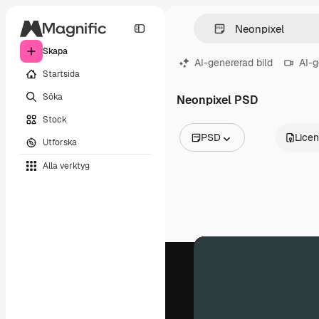
Skapa
AI-genererad bild
AI-g
Startsida
Söka
Neonpixel PSD
Stock
PSD
Lice
Utforska
Alla bilder
Alla verktyg
Vektorer
Illustrationer
Foton
PSD
Mallar
Mockups
Videor
Filmmaterial
Rörlig grafik
Videomallar
Ikoner
3D-modeller
Teckensnitt