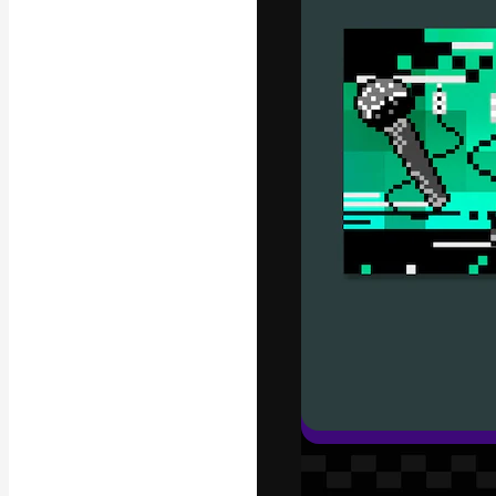
Den kreativa pla
ditt bästa arbet
prenumeranter b
byråer och stud
Svenska
Copyright © 2010