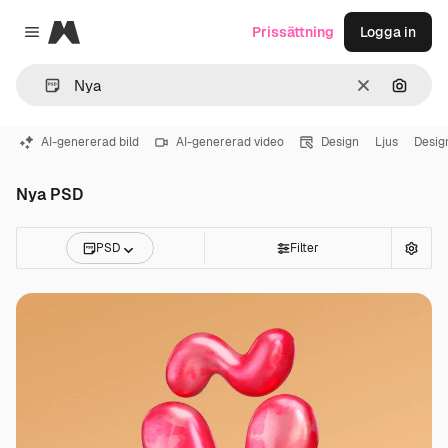
Magnific
Prissättning
Logga in
Close menu
Rensa
Sök eft
AI-genererad bild
AI-genererad video
Design
Ljus
Desig
Nya PSD
PSD
Filter