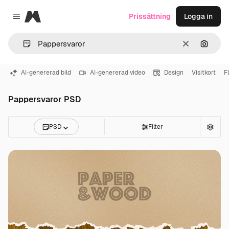
Magnific
Prissättning
Logga in
Close menu
Rensa
Sök eft
AI-genererad bild
AI-genererad video
Design
Visitkort
F
Pappersvaror PSD
PSD
Filter