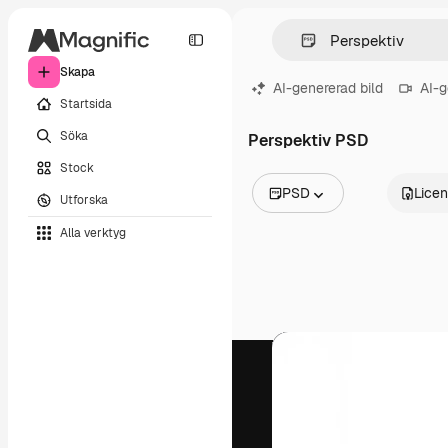
Skapa
AI-genererad bild
AI-g
Startsida
Söka
Perspektiv PSD
Stock
PSD
Lice
Utforska
Alla bilder
Alla verktyg
Vektorer
Illustrationer
Foton
PSD
Mallar
Mockups
Videor
Filmmaterial
Rörlig grafik
Videomallar
Ikoner
3D-modeller
Teckensnitt