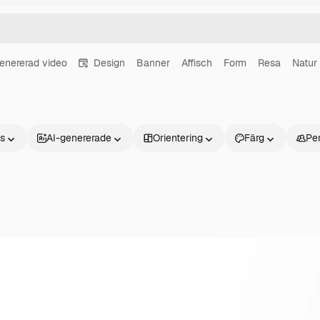
enererad video
Design
Banner
Affisch
Form
Resa
Natur
ns
AI-genererade
Orientering
Färg
Pe
Produkter
Kom igång