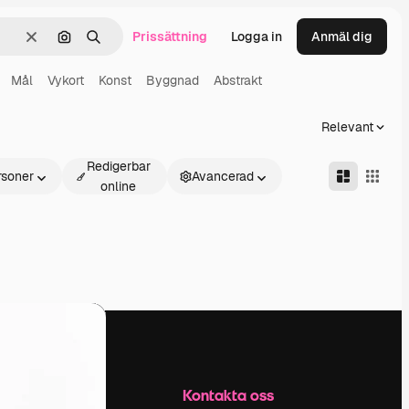
Prissättning
Logga in
Anmäl dig
Rensa
Sök efter bild
Söka
Mål
Vykort
Konst
Byggnad
Abstrakt
Relevant
Redigerbar
rsoner
Avancerad
online
Företag
Kontakta oss