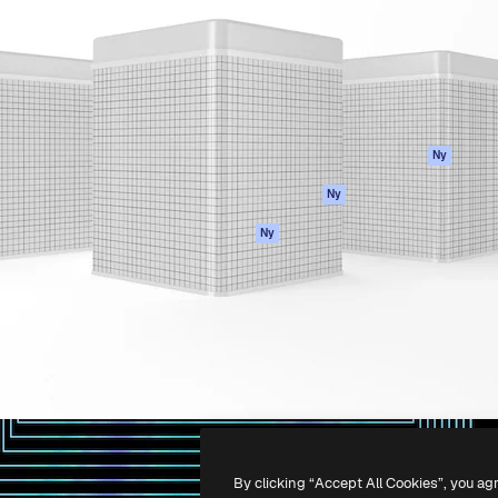
ttformen för att förverkliga
Spaces
Academy
e. Mer än 1 miljon
AI-assistent
Dokumentation
land kreatörer, företag,
AI-bildgenerator
Support
ior.
AI-videogenerator
Användarvillkor
AI-röstgenerator
Integritetspolicy
Stock-innehåll
Original
Ny
MCP för
Cookies policy
Ny
Claude/ChatGPT
Förtroendecenter
Agenter
Ny
Affiliates
API
Företag
Mobilapp
Alla Magnific-
verktyg
-
2026
Freepik Company S.L.U.
Alla rättigheter reserverade
.
By clicking “Accept All Cookies”, you ag