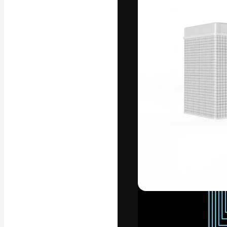
Den kreativa pla
ditt bästa arbet
prenumeranter b
byråer och stud
Svenska
Copyright © 2010