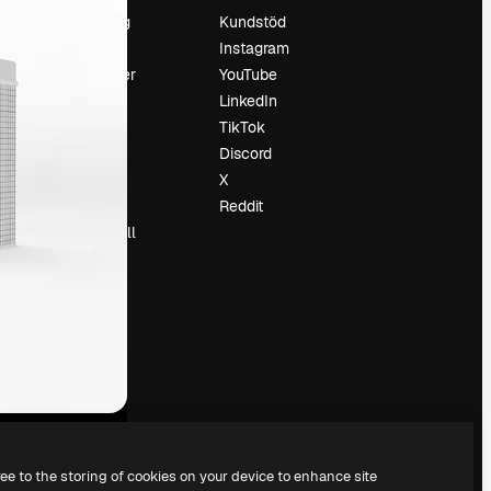
Prissättning
Kundstöd
Om oss
Instagram
Recensioner
YouTube
Karriär
LinkedIn
Söktrender
TikTok
Blogg
Discord
Händelser
X
Slidesgo
Reddit
Sälj innehåll
Pressrum
Söker efter
magnific.ai
ree to the storing of cookies on your device to enhance site