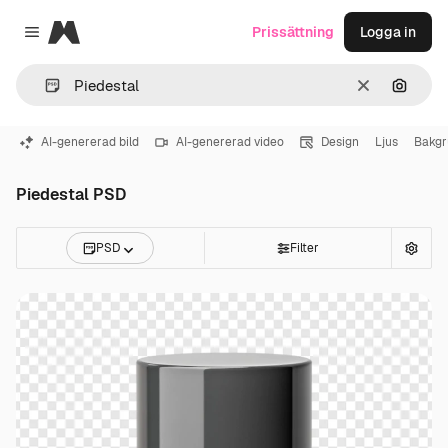
Magnific
Prissättning
Logga in
Close menu
Rensa
Sök eft
AI-genererad bild
AI-genererad video
Design
Ljus
Bakgr
Piedestal PSD
PSD
Filter