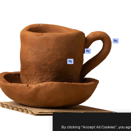
ttformen för att förverkliga
Spaces
Academy
e. Mer än 1 miljon
AI-assistent
Dokumentation
land kreatörer, företag,
AI-bildgenerator
Support
ior.
AI-videogenerator
Användarvillkor
AI-röstgenerator
Integritetspolicy
Stock-innehåll
Original
Ny
MCP för
Cookies policy
Ny
Claude/ChatGPT
Förtroendecenter
Agenter
Ny
Affiliates
API
Företag
Mobilapp
Alla Magnific-
verktyg
-
2026
Freepik Company S.L.U.
Alla rättigheter reserverade
.
By clicking “Accept All Cookies”, you ag