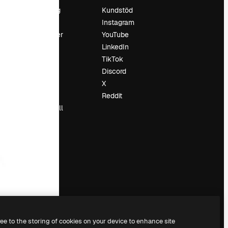
Prissättning
Kundstöd
Om oss
Instagram
Recensioner
YouTube
Karriär
LinkedIn
Söktrender
TikTok
Blogg
Discord
Händelser
X
Slidesgo
Reddit
Sälj innehåll
Pressrum
Söker efter
magnific.ai
ree to the storing of cookies on your device to enhance site