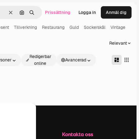
Prissättning
Logga in
Anmäl dig
Rensa
Sök efter bild
Söka
esent
Tillverkning
Restaurang
Guld
Sockerskål
Vintage
Relevant
Redigerbar
rsoner
Avancerad
online
Företag
Kontakta oss