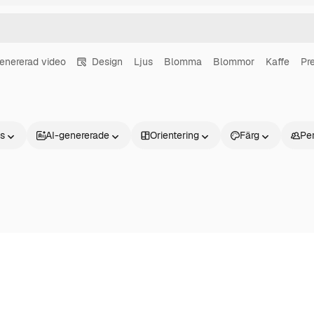
enererad video
Design
Ljus
Blomma
Blommor
Kaffe
Pr
ns
AI-genererade
Orientering
Färg
Pe
Produkter
Kom igång