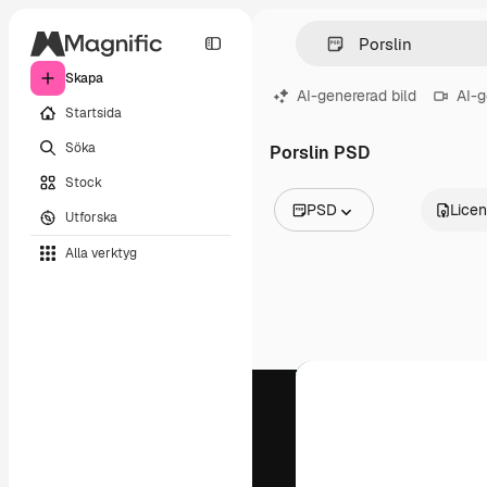
Skapa
AI-genererad bild
AI-g
Startsida
Söka
Porslin PSD
Stock
PSD
Lice
Utforska
Alla bilder
Alla verktyg
Vektorer
Illustrationer
Foton
PSD
Mallar
Mockups
Videor
Filmmaterial
Rörlig grafik
Videomallar
Ikoner
3D-modeller
Teckensnitt