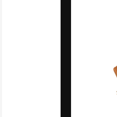
Den kreativa pla
ditt bästa arbet
prenumeranter b
byråer och stud
Svenska
Copyright © 2010