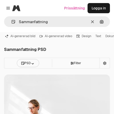
Magnific
Prissättning
Logga in
Close menu
Rensa
Sök eft
AI-genererad bild
AI-genererad video
Design
Text
Doku
Sammanfattning PSD
PSD
Filter