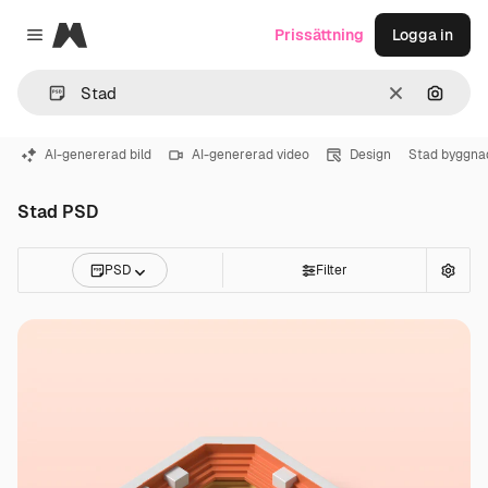
Magnific
Prissättning
Logga in
Close menu
Rensa
Sök eft
AI-genererad bild
AI-genererad video
Design
Stad byggna
Stad PSD
PSD
Filter