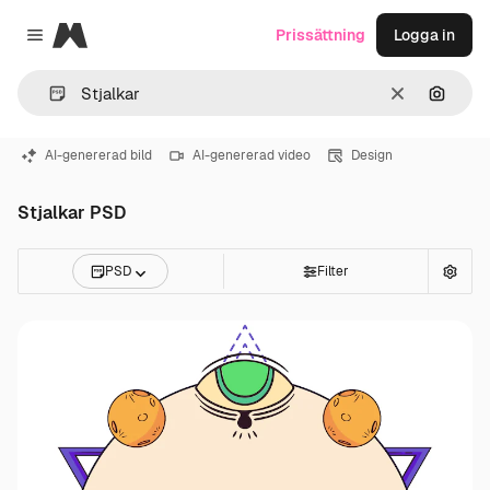
Magnific
Prissättning
Logga in
Close menu
Rensa
Sök eft
AI-genererad bild
AI-genererad video
Design
Stjalkar PSD
PSD
Filter