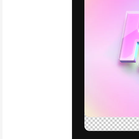
Den kreativa pla
ditt bästa arbet
prenumeranter b
byråer och stud
Svenska
Copyright © 2010