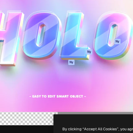
ttformen för att förverkliga
Spaces
Academy
e. Mer än 1 miljon
AI-assistent
Dokumentation
land kreatörer, företag,
AI-bildgenerator
Support
ior.
AI-videogenerator
Användarvillkor
AI-röstgenerator
Integritetspolicy
Stock-innehåll
Original
Ny
MCP för
Cookies policy
Ny
Claude/ChatGPT
Förtroendecenter
Agenter
Ny
Affiliates
API
Företag
Mobilapp
Alla Magnific-
verktyg
-
2026
Freepik Company S.L.U.
Alla rättigheter reserverade
.
By clicking “Accept All Cookies”, you ag