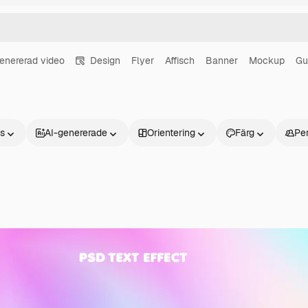
enererad video
Design
Flyer
Affisch
Banner
Mockup
Gu
ns
AI-genererade
Orientering
Färg
Pe
Produkter
Kom igång