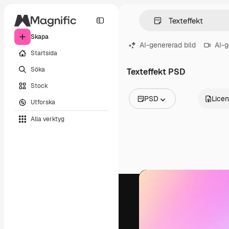
Skapa
AI-genererad bild
AI-g
Startsida
Söka
Texteffekt PSD
Stock
PSD
Lice
Utforska
Alla bilder
Alla verktyg
Vektorer
Illustrationer
Foton
PSD
Mallar
Mockups
Videor
Filmmaterial
Rörlig grafik
Videomallar
Ikoner
3D-modeller
Teckensnitt