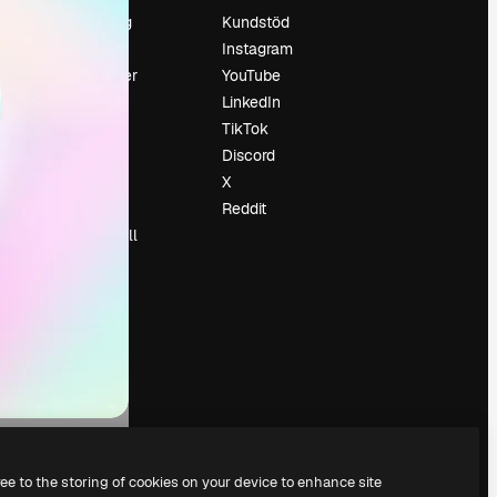
Prissättning
Kundstöd
Om oss
Instagram
Recensioner
YouTube
Karriär
LinkedIn
Söktrender
TikTok
Blogg
Discord
Händelser
X
Slidesgo
Reddit
Sälj innehåll
Pressrum
Söker efter
magnific.ai
ree to the storing of cookies on your device to enhance site