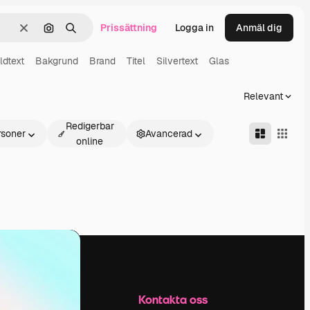
Prissättning
Logga in
Anmäl dig
Rensa
Sök efter bild
Söka
ldtext
Bakgrund
Brand
Titel
Silvertext
Glas
Relevant
Redigerbar
rsoner
Avancerad
online
Företag
Kontakta oss