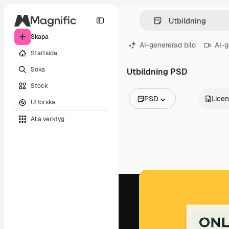
Skapa
AI-genererad bild
AI-g
Startsida
Söka
Utbildning PSD
Stock
PSD
Lice
Utforska
Alla bilder
Alla verktyg
Vektorer
Illustrationer
Foton
PSD
Mallar
Mockups
Videor
Filmmaterial
Rörlig grafik
Videomallar
Ikoner
3D-modeller
Teckensnitt