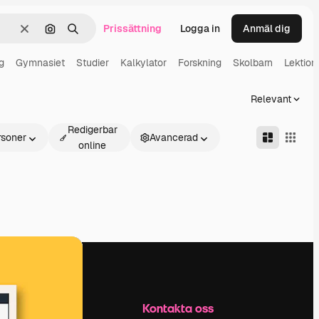
Prissättning
Logga in
Anmäl dig
Rensa
Sök efter bild
Söka
g
Gymnasiet
Studier
Kalkylator
Forskning
Skolbarn
Lektion
Relevant
Redigerbar
rsoner
Avancerad
online
Företag
Kontakta oss