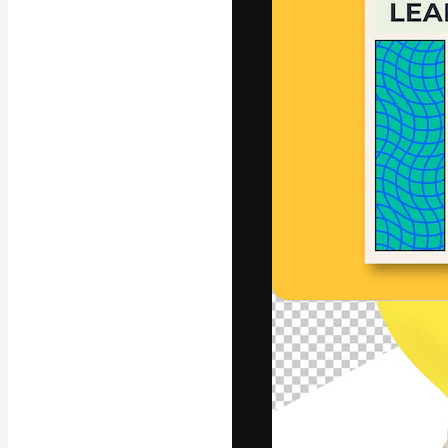
Den kreativa pla
ditt bästa arbet
prenumeranter b
byråer och stud
Svenska
Copyright © 2010