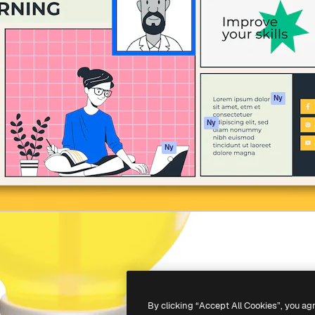
ttformen för att förverkliga
Spaces
Academy
e. Mer än 1 miljon
AI-assistent
Dokumentation
land kreatörer, företag,
AI-bildgenerator
Support
ior.
AI-videogenerator
Användarvillkor
AI-röstgenerator
Integritetspolicy
Stock-innehåll
Original
Ny
MCP för
Cookies policy
Ny
Claude/ChatGPT
Förtroendecenter
Agenter
Ny
Affiliates
API
Företag
Mobilapp
Alla Magnific-
verktyg
-
2026
Freepik Company S.L.U.
Alla rättigheter reserverade
.
By clicking “Accept All Cookies”, you ag