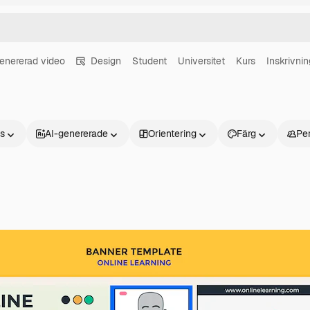
enererad video
Design
Student
Universitet
Kurs
Inskrivnin
ns
AI-genererade
Orientering
Färg
Pe
Produkter
Kom igång