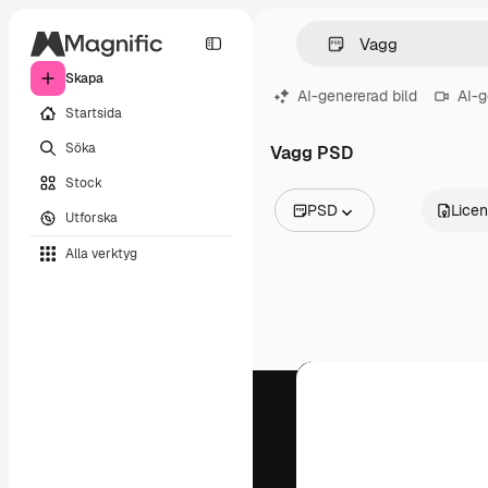
Skapa
AI-genererad bild
AI-g
Startsida
Söka
Vagg PSD
Stock
PSD
Lice
Utforska
Alla bilder
Alla verktyg
Vektorer
Illustrationer
Foton
PSD
Mallar
Mockups
Videor
Filmmaterial
Rörlig grafik
Videomallar
Ikoner
3D-modeller
Teckensnitt