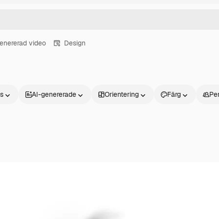
enererad video
Design
ns
AI-genererade
Orientering
Färg
Pe
Produkter
Kom igång