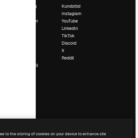
Prissättning
Kundstöd
Om oss
Instagram
Recensioner
YouTube
Karriär
LinkedIn
Söktrender
TikTok
Blogg
Discord
Händelser
X
Slidesgo
Reddit
Sälj innehåll
Pressrum
Söker efter
magnific.ai
ree to the storing of cookies on your device to enhance site