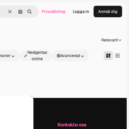
Prissättning
Logga in
Anmäl dig
Rensa
Sök efter bild
Söka
Relevant
Redigerbar
rsoner
Avancerad
online
Företag
Kontakta oss