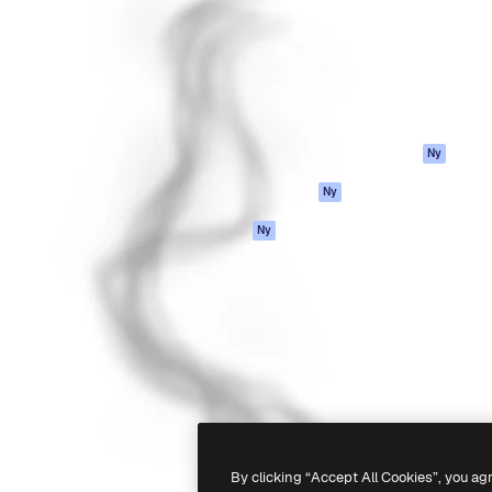
ttformen för att förverkliga
Spaces
Academy
e. Mer än 1 miljon
AI-assistent
Dokumentation
land kreatörer, företag,
AI-bildgenerator
Support
ior.
AI-videogenerator
Användarvillkor
AI-röstgenerator
Integritetspolicy
Stock-innehåll
Original
Ny
MCP för
Cookies policy
Ny
Claude/ChatGPT
Förtroendecenter
Agenter
Ny
Affiliates
API
Företag
Mobilapp
Alla Magnific-
verktyg
-
2026
Freepik Company S.L.U.
Alla rättigheter reserverade
.
By clicking “Accept All Cookies”, you ag