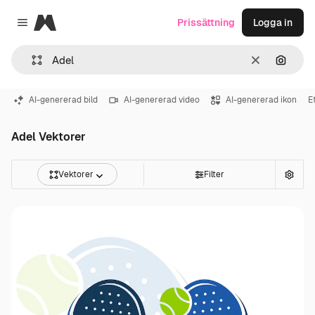
Magnific
Prissättning
Logga in
Close menu
Rensa
Sök eft
AI-genererad bild
AI-genererad video
AI-genererad ikon
E
Adel Vektorer
Vektorer
Filter