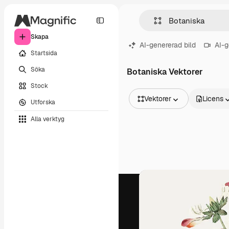
Skapa
AI-genererad bild
AI-g
Startsida
Söka
Botaniska Vektorer
Stock
Vektorer
Licens
Utforska
Alla bilder
Alla verktyg
Vektorer
Illustrationer
Foton
PSD
Mallar
Mockups
Videor
Filmmaterial
Rörlig grafik
Videomallar
Ikoner
3D-modeller
Teckensnitt