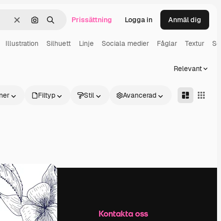
Prissättning
Logga in
Anmäl dig
Rensa
Sök efter bild
Söka
Illustration
Silhuett
Linje
Sociala medier
Fåglar
Textur
So
Relevant
ner
Filtyp
Stil
Avancerad
Företag
Kontakta oss