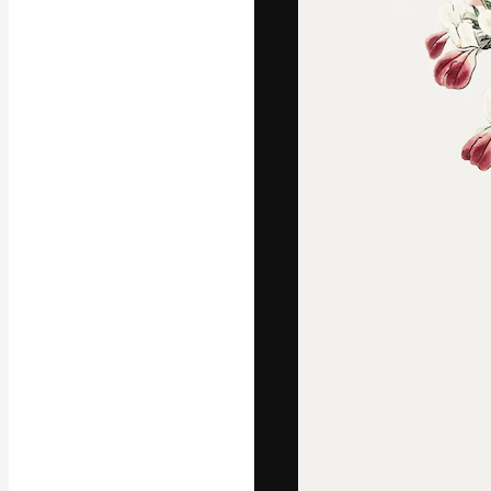
Den kreativa pla
ditt bästa arbet
prenumeranter b
byråer och stud
Svenska
Copyright © 2010