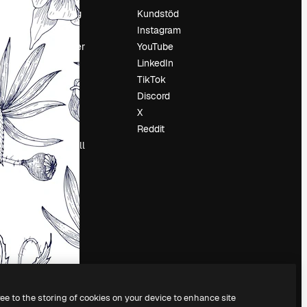
Prissättning
Kundstöd
Om oss
Instagram
Recensioner
YouTube
Karriär
LinkedIn
Söktrender
TikTok
Blogg
Discord
Händelser
X
Slidesgo
Reddit
Sälj innehåll
Pressrum
Söker efter
magnific.ai
ree to the storing of cookies on your device to enhance site