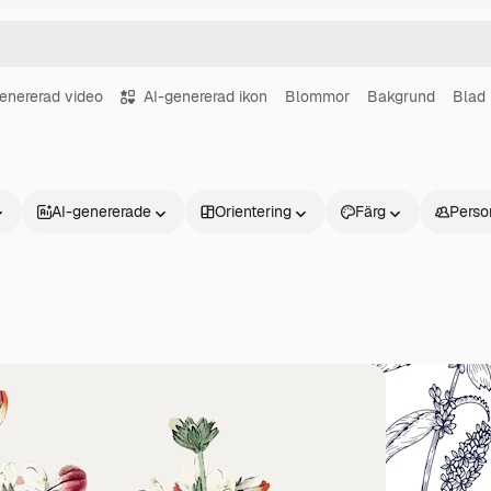
enererad video
AI-genererad ikon
Blommor
Bakgrund
Blad
AI-genererade
Orientering
Färg
Perso
Produkter
Kom igång