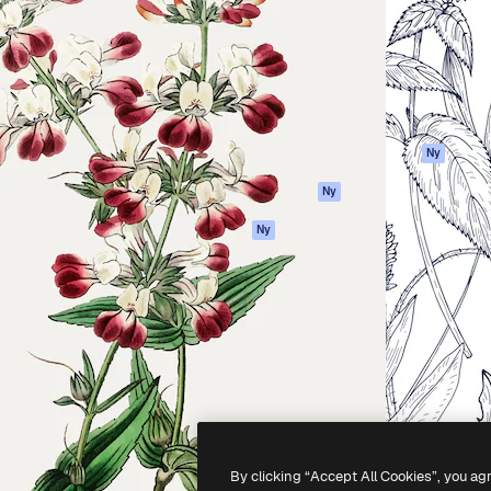
ttformen för att förverkliga
Spaces
Academy
e. Mer än 1 miljon
AI-assistent
Dokumentation
land kreatörer, företag,
AI-bildgenerator
Support
ior.
AI-videogenerator
Användarvillkor
AI-röstgenerator
Integritetspolicy
Stock-innehåll
Original
Ny
MCP för
Cookies policy
Ny
Claude/ChatGPT
Förtroendecenter
Agenter
Ny
Affiliates
API
Företag
Mobilapp
Alla Magnific-
verktyg
-
2026
Freepik Company S.L.U.
Alla rättigheter reserverade
.
By clicking “Accept All Cookies”, you ag