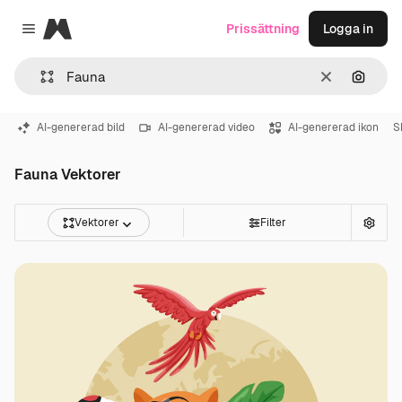
Magnific
Prissättning
Logga in
Close menu
Rensa
Sök eft
AI-genererad bild
AI-genererad video
AI-genererad ikon
S
Fauna Vektorer
Vektorer
Filter