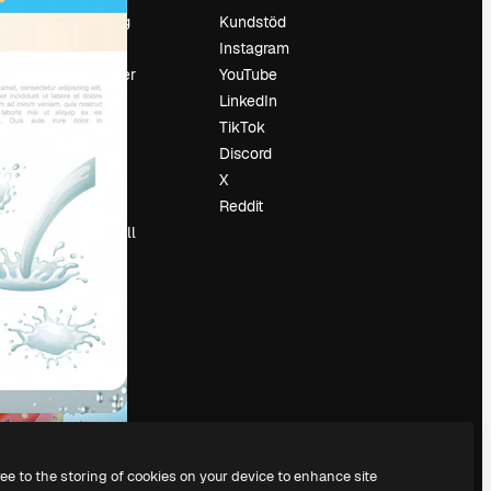
Prissättning
Kundstöd
Om oss
Instagram
Recensioner
YouTube
Karriär
LinkedIn
Söktrender
TikTok
Blogg
Discord
Händelser
X
Slidesgo
Reddit
Sälj innehåll
Pressrum
Söker efter
magnific.ai
ree to the storing of cookies on your device to enhance site