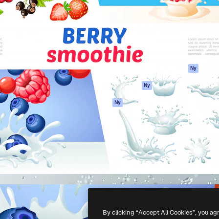
ttformen för att förverkliga
Spaces
Academy
e. Mer än 1 miljon
AI-assistent
Dokumentation
land kreatörer, företag,
AI-bildgenerator
Support
ior.
AI-videogenerator
Användarvillkor
AI-röstgenerator
Integritetspolicy
Stock-innehåll
Original
Ny
MCP för
Cookies policy
Ny
Claude/ChatGPT
Förtroendecenter
Agenter
Ny
Affiliates
API
Företag
Mobilapp
Alla Magnific-
verktyg
-
2026
Freepik Company S.L.U.
Alla rättigheter reserverade
.
By clicking “Accept All Cookies”, you ag