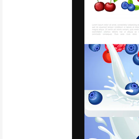
Den kreativa pla
ditt bästa arbet
prenumeranter b
byråer och stud
Svenska
Copyright © 2010