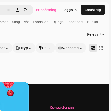
Prissättning
Logga in
Anmäl dig
Rensa
Sök efter bild
Söka
mmar
Skog
Vår
Landskap
Djungel
Kontinent
Buskar
Relevant
ner
Filtyp
Stil
Avancerad
Företag
Kontakta oss