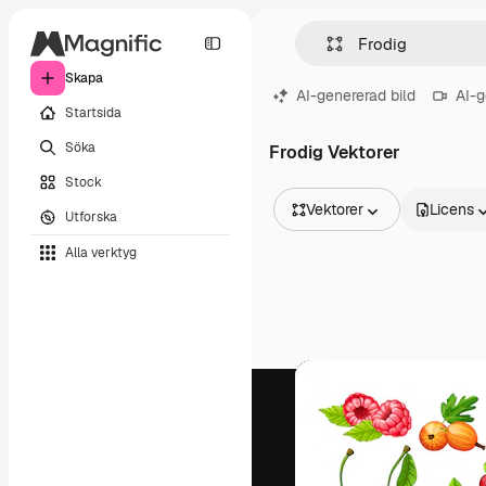
Skapa
AI-genererad bild
AI-g
Startsida
Söka
Frodig Vektorer
Stock
Vektorer
Licens
Utforska
Alla bilder
Alla verktyg
Vektorer
Illustrationer
Foton
PSD
Mallar
Mockups
Videor
Filmmaterial
Rörlig grafik
Videomallar
Ikoner
3D-modeller
Teckensnitt