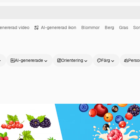
enererad video
AI-genererad ikon
Blommor
Berg
Gras
So
AI-genererade
Orientering
Färg
Perso
Produkter
Kom igång