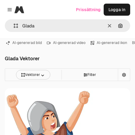
Magnific
Prissättning
Logga in
Close menu
Rensa
Sök eft
AI-genererad bild
AI-genererad video
AI-genererad ikon
B
Glada Vektorer
Vektorer
Filter