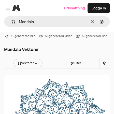
Magnific
Prissättning
Logga in
Close menu
Rensa
Sök eft
AI-genererad bild
AI-genererad video
AI-genererad ikon
Mandala Vektorer
Vektorer
Filter