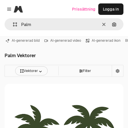
Magnific
Prissättning
Logga in
Close menu
Rensa
Sök eft
AI-genererad bild
AI-genererad video
AI-genererad ikon
B
Palm Vektorer
Vektorer
Filter