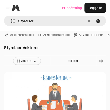
Magnific
Prissättning
Logga in
Close menu
Rensa
Sök eft
AI-genererad bild
AI-genererad video
AI-genererad ikon
K
Styrelser Vektorer
Vektorer
Filter