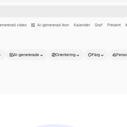
enererad video
AI-genererad ikon
Kalender
Graf
Present
AI-genererade
Orientering
Färg
Perso
Produkter
Kom igång