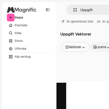
Skapa
AI-genererad bild
AI-g
Startsida
Söka
Uppgift Vektorer
Stock
Vektorer
Licens
Utforska
Alla bilder
Alla verktyg
Vektorer
Illustrationer
Foton
PSD
Mallar
Mockups
Videor
Filmmaterial
Rörlig grafik
Videomallar
Ikoner
3D-modeller
Teckensnitt