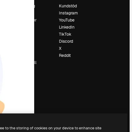
Prissättning
Kundstöd
Om oss
Instagram
Recensioner
YouTube
Karriär
LinkedIn
Söktrender
TikTok
Blogg
Discord
Händelser
X
Slidesgo
Reddit
Sälj innehåll
Pressrum
Söker efter
magnific.ai
ree to the storing of cookies on your device to enhance site