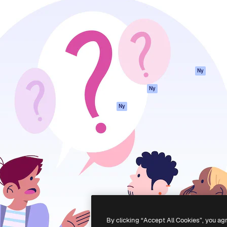
ttformen för att förverkliga
Spaces
Academy
e. Mer än 1 miljon
AI-assistent
Dokumentation
land kreatörer, företag,
AI-bildgenerator
Support
ior.
AI-videogenerator
Användarvillkor
AI-röstgenerator
Integritetspolicy
Stock-innehåll
Original
Ny
MCP för
Cookies policy
Ny
Claude/ChatGPT
Förtroendecenter
Agenter
Ny
Affiliates
API
Företag
Mobilapp
Alla Magnific-
verktyg
-
2026
Freepik Company S.L.U.
Alla rättigheter reserverade
.
By clicking “Accept All Cookies”, you ag