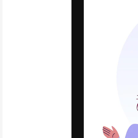
Den kreativa pla
ditt bästa arbet
prenumeranter b
byråer och stud
Svenska
Copyright © 2010