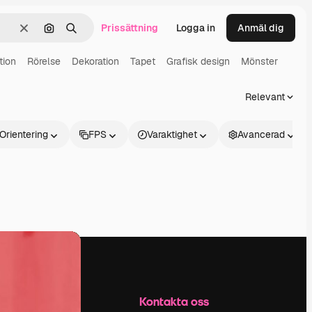
Prissättning
Logga in
Anmäl dig
Rensa
Sök efter bild
Söka
tion
Rörelse
Dekoration
Tapet
Grafisk design
Mönster
Relevant
Orientering
FPS
Varaktighet
Avancerad
Företag
Kontakta oss