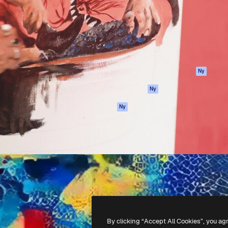
ttformen för att förverkliga
Spaces
Academy
e. Mer än 1 miljon
AI-assistent
Dokumentation
land kreatörer, företag,
AI-bildgenerator
Support
ior.
AI-videogenerator
Användarvillkor
AI-röstgenerator
Integritetspolicy
Stock-innehåll
Original
Ny
MCP för
Cookies policy
Ny
Claude/ChatGPT
Förtroendecenter
Agenter
Ny
Affiliates
API
Företag
Mobilapp
Alla Magnific-
verktyg
-
2026
Freepik Company S.L.U.
Alla rättigheter reserverade
.
By clicking “Accept All Cookies”, you ag