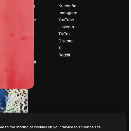
Prissättning
Kundstöd
Om oss
Instagram
Recensioner
YouTube
Karriär
LinkedIn
Söktrender
TikTok
Blogg
Discord
Händelser
X
Slidesgo
Reddit
Sälj innehåll
Pressrum
Söker efter
magnific.ai
ree to the storing of cookies on your device to enhance site