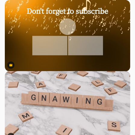
Premium
Premium