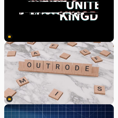
Premium
Premium
Premium
Premium