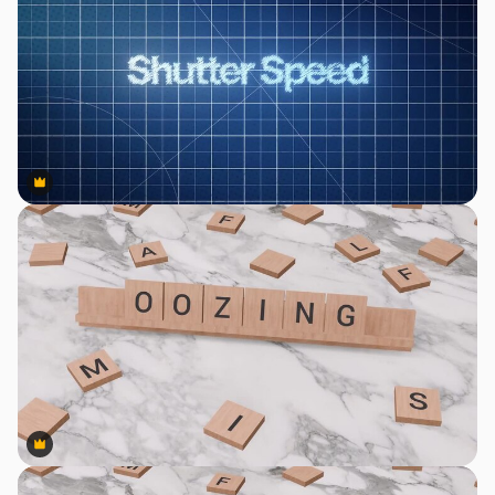
Premium
Premium
Premium
Premium