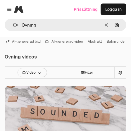
Magnific
Prissättning
Logga in
Close menu
Rensa
Sök eft
AI-genererad bild
AI-genererad video
Abstrakt
Bakgrunder
Ovning videos
Videor
Filter