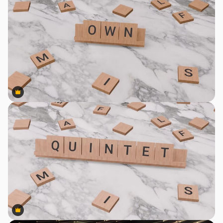
Premium
Premium
Premium
Premium