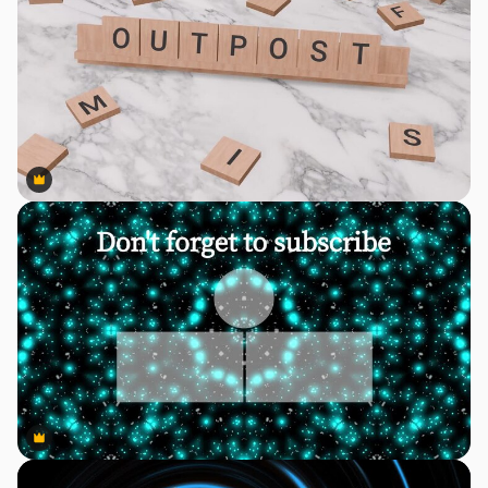
Premium
Premium
Premium
Premium