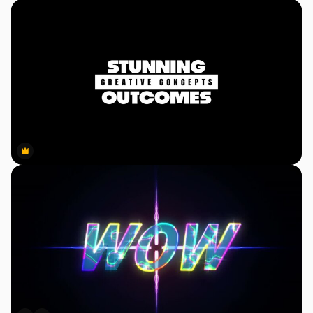
Premium
Premium