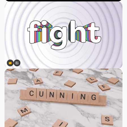
Premium
Premium
Genereras av AI