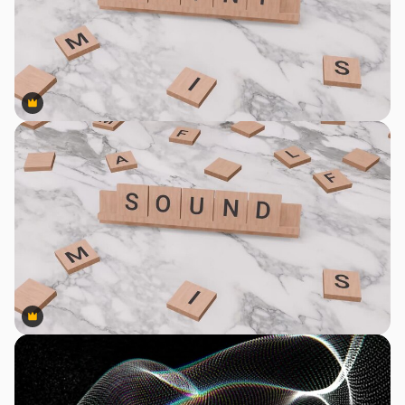
Premium
Premium
Premium
Premium