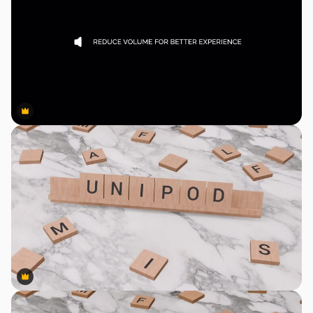
Premium
Premium
Premium
Premium