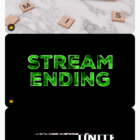
Premium
Premium
Premium
Premium