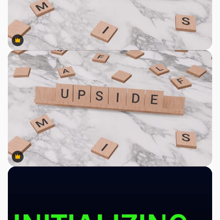
Premium
Premium
Premium
Premium