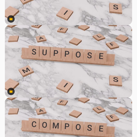
Premium
Premium
Premium
Premium