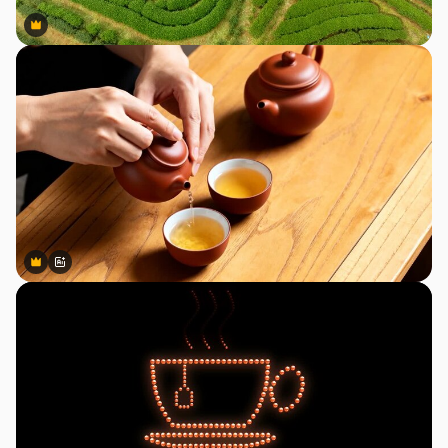
Premium
Premium
Premium
Premium
Genereras av AI