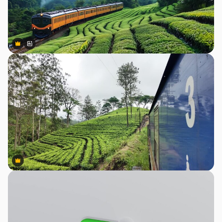
Premium
Premium
Genereras av AI
Premium
Premium