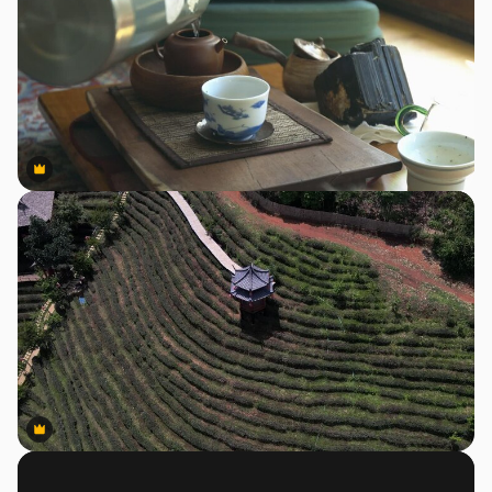
Premium
Premium
Premium
Premium