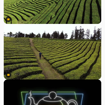
Premium
Premium
Premium
Premium