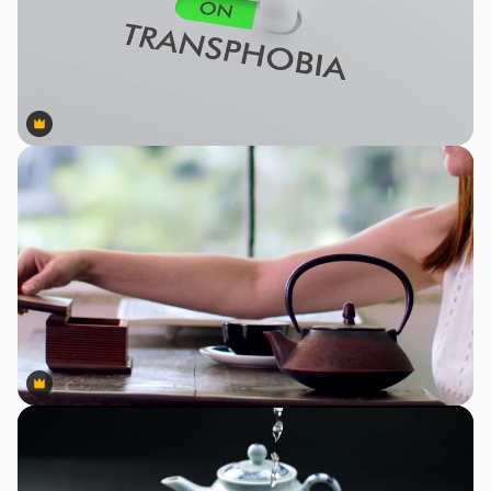
Premium
Premium
Premium
Premium