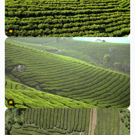
Premium
Premium
Premium
Premium