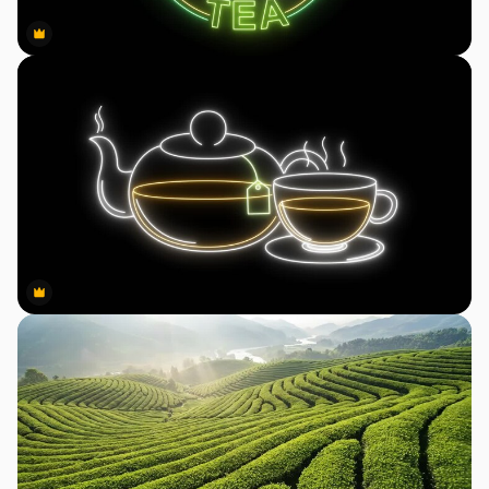
Premium
Premium
Premium
Premium