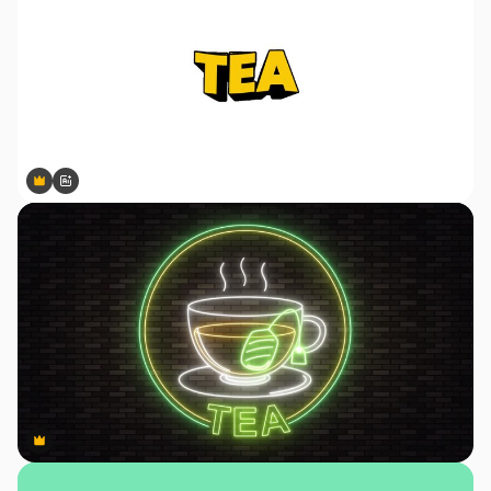
Premium
Premium
Genereras av AI
Premium
Premium