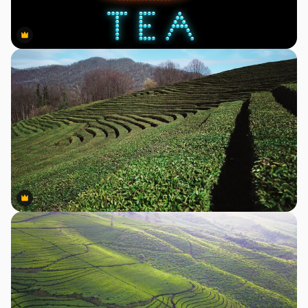
Premium
Premium
Premium
Premium