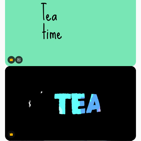
Premium
Premium
Genereras av AI
Premium
Premium