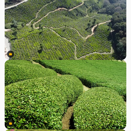
Premium
Premium
Premium
Premium