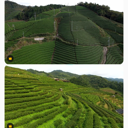
Premium
Premium