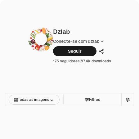
Dzlab
Conecte-se com dzlab
Seguir
Compartilhar
175 seguidores
|
87.4k downloads
Todas as imagens
Filtros