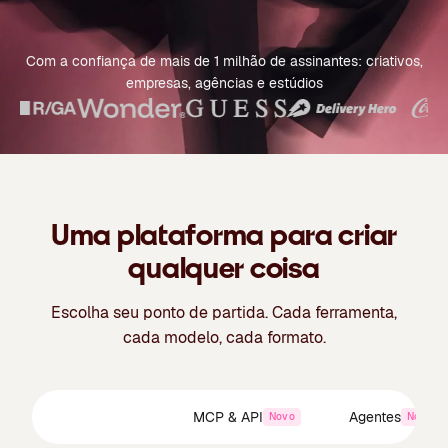
Com a confiança de mais de 1 milhão de assinantes: criativos,
empresas, agências e estúdios
Uma plataforma para criar
qualquer coisa
Escolha seu ponto de partida. Cada ferramenta,
cada modelo, cada formato.
Suíte criativa
MCP & API
Agentes
Novo
Novo