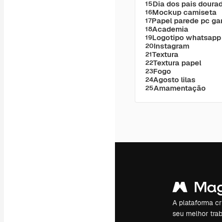
Dia dos pais doura
15
Mockup camiseta
16
Papel parede pc g
17
Academia
18
Logotipo whatsapp
19
Instagram
20
Textura
21
Textura papel
22
Fogo
23
Agosto lilas
24
Amamentação
25
A plataforma cr
seu melhor trab