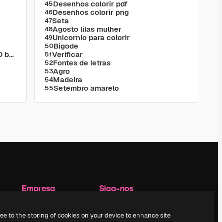
Desenhos colorir pdf
45
Desenhos colorir png
46
Seta
47
Agosto lilas mulher
48
Unicornio para colorir
49
Bigode
50
Papel parede hd 4k pc 1920x1080 baixar
Verificar
51
Fontes de letras
52
Agro
53
Madeira
54
Setembro amarelo
55
Empresa
Siga-nos
Preços
Suporte ao cliente
ree to the storing of cookies on your device to enhance site
Sobre nós
Instagram