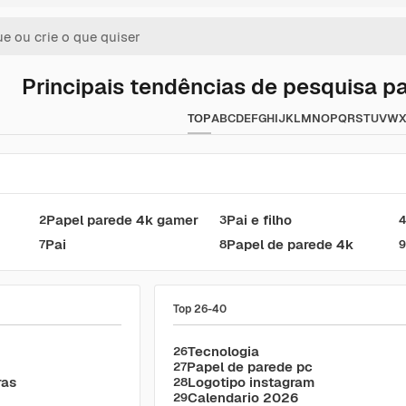
Principais tendências de pesquisa p
TOP
A
B
C
D
E
F
G
H
I
J
K
L
M
N
O
P
Q
R
S
T
U
V
W
Papel parede 4k gamer
Pai e filho
2
3
Pai
Papel de parede 4k
7
8
Top 26-40
Tecnologia
26
Papel de parede pc
27
ras
Logotipo instagram
28
Calendario 2026
29