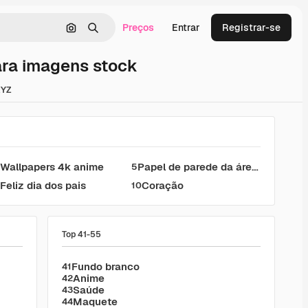
Preços
Entrar
Registrar-se
Pesquisar por imagem
Buscar
ara imagens stock
X
Y
Z
Wallpapers 4k anime
Papel de parede da área de trabalho
4
5
Feliz dia dos pais
Coração
9
10
Top 41-55
Fundo branco
41
Anime
42
Saúde
43
Maquete
44