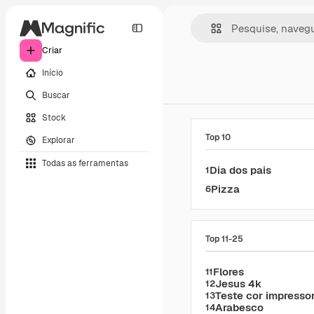
Criar
Início
Buscar
Stock
Top 10
Explorar
Todas as ferramentas
Dia dos pais
1
Pizza
6
Top 11-25
Flores
11
Jesus 4k
12
Teste cor impresso
13
Arabesco
14