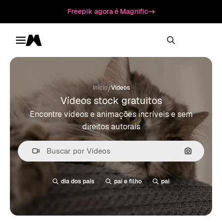
Freepik agora é Magnific
Toggle menu
Magnific
/
Início
Vídeos
Vídeos stock gratuitos
Encontre vídeos e animações incríveis e sem
direitos autorais
Pesquisa
dia dos pais
pai e filho
pai