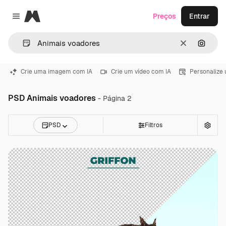
Magnific
Preços
Entrar
Close menu
Limpar
Pesqui
Crie uma imagem com IA
Crie um vídeo com IA
Personalize
PSD Animais voadores
- Página 2
PSD
Filtros