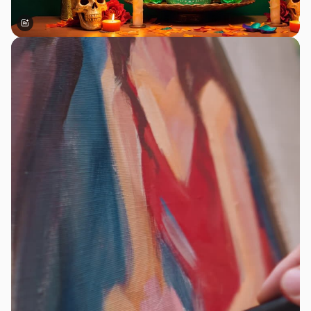
Gerado por IA