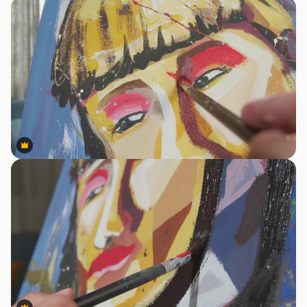
Premium
Premium