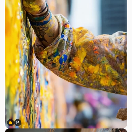
Premium
Premium
Gerado por IA