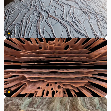
Premium
Premium
Premium
Premium