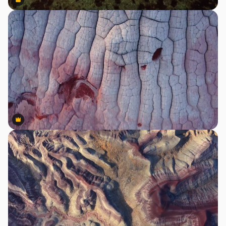
Premium
Premium
Premium
Premium