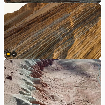
Premium
Premium
Premium
Premium
Gerado por IA