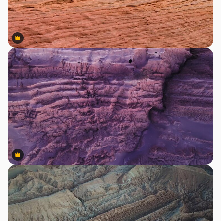
Premium
Premium
Premium
Premium