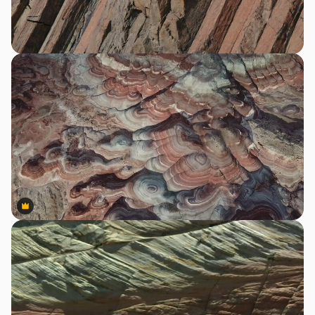
Premium
Premium