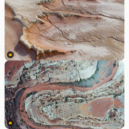
Premium
Premium
Premium
Premium