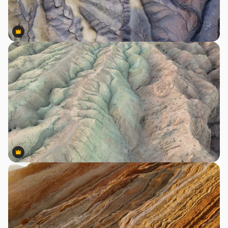
Premium
Premium
Premium
Premium