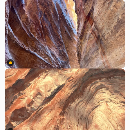
Premium
Premium