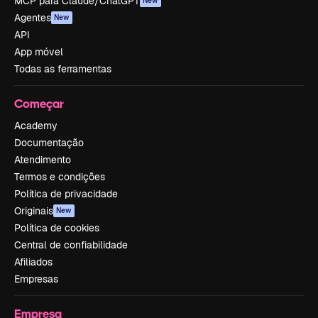
MCP para Claude/ChatGPT
New
Agentes
New
API
App móvel
Todas as ferramentas
Começar
Academy
Documentação
Atendimento
Termos e condições
Política de privacidade
Originais
New
Política de cookies
Central de confiabilidade
Afiliados
Empresas
Empresa