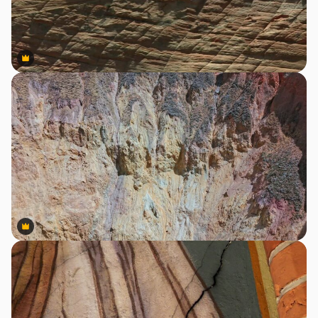
Premium
Premium
Premium
Premium