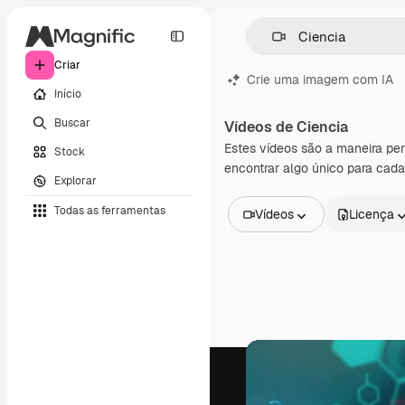
Criar
Crie uma imagem com IA
Início
Buscar
Vídeos de Ciencia
Estes vídeos são a maneira per
Stock
encontrar algo único para cada
Explorar
Todas as ferramentas
Vídeos
Licença
Todas as imagens
Vetores
Ilustrações
Fotos
PSD
Modelos
Mockups
Vídeos
Clipes de vídeo
Animações
Modelos de vídeos